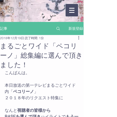
新規登録
記事
2018年12月19日
読了時間: 1分
まるごとワイド「ペコリ
ーノ」総集編に選んで頂き
ました！
こんばんは。
本日放送の第一テレビまるごとワイド
内「
ペコリーノ
」
２０１８年のリクエスト特集に
なんと
視聴者の皆様から
BASEを選んで頂き
ハイライトで
もう一